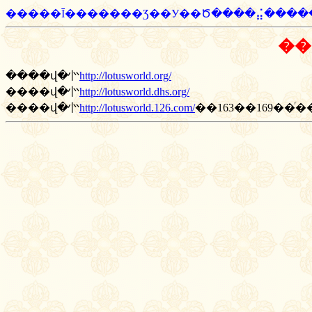
�����Ī�������Ʒ��У��Ծ����⣬�����̡�
��
����վ�㣺
http://lotusworld.org/
����վ�㣺
http://lotusworld.dhs.org/
����վ�㣺
http://lotusworld.126.com/
��163��169��ͬ�